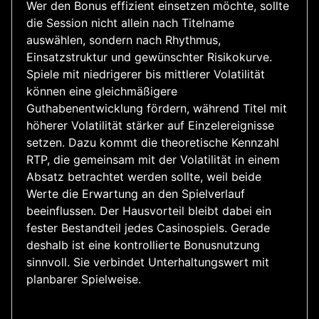
Wer den Bonus effizient einsetzen möchte, sollte
die Session nicht allein nach Titelname
auswählen, sondern nach Rhythmus,
Einsatzstruktur und gewünschter Risikokurve.
Spiele mit niedrigerer bis mittlerer Volatilität
können eine gleichmäßigere
Guthabenentwicklung fördern, während Titel mit
höherer Volatilität stärker auf Einzelereignisse
setzen. Dazu kommt die theoretische Kennzahl
RTP, die gemeinsam mit der Volatilität in einem
Absatz betrachtet werden sollte, weil beide
Werte die Erwartung an den Spielverlauf
beeinflussen. Der Hausvorteil bleibt dabei ein
fester Bestandteil jedes Casinospiels. Gerade
deshalb ist eine kontrollierte Bonusnutzung
sinnvoll. Sie verbindet Unterhaltungswert mit
planbarer Spielweise.