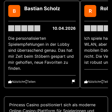
Bastian Scholz
Rolf
B
R
10.04.2026
Die personalisierten
Ich spiele hau
Spielempfehlungen in der Lobby
WLAN, aber de
sind überraschend genau. Das hat
mobilen Daten 
mir Zeit beim Stöbern gespart und
nicht. Die Ve
mir geholfen, neue Favoriten zu
ist robust und 
finden.
Nützlich
Teilen
Nützlich
Teilen
Princess Casino positioniert sich als moderne
Online-Casino-Plattform für Spielerinnen und