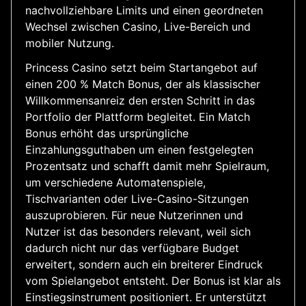
nachvollziehbare Limits und einen geordneten
Wechsel zwischen Casino, Live-Bereich und
mobiler Nutzung.
Princess Casino setzt beim Startangebot auf
einen 200 % Match Bonus, der als klassischer
Willkommensanreiz den ersten Schritt in das
Portfolio der Plattform begleitet. Ein Match
Bonus erhöht das ursprüngliche
Einzahlungsguthaben um einen festgelegten
Prozentsatz und schafft damit mehr Spielraum,
um verschiedene Automatenspiele,
Tischvarianten oder Live-Casino-Sitzungen
auszuprobieren. Für neue Nutzerinnen und
Nutzer ist das besonders relevant, weil sich
dadurch nicht nur das verfügbare Budget
erweitert, sondern auch ein breiterer Eindruck
vom Spielangebot entsteht. Der Bonus ist klar als
Einstiegsinstrument positioniert. Er unterstützt