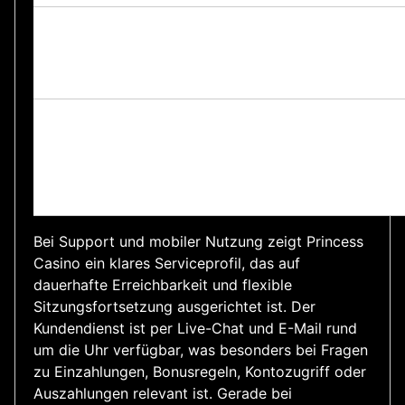
Bonusgutschrift
Verknüpft mit
Im Rahmen d
dem 200 % Match
Bonusaktivie
Bonus
Auszahlung
Rückführung
Abhängig vo
verfügbarer
Kontoprüfun
Mittel nach
und
Freigabe
Zahlungspro
Bei Support und mobiler Nutzung zeigt Princess
Casino ein klares Serviceprofil, das auf
dauerhafte Erreichbarkeit und flexible
Sitzungsfortsetzung ausgerichtet ist. Der
Kundendienst ist per Live-Chat und E-Mail rund
um die Uhr verfügbar, was besonders bei Fragen
zu Einzahlungen, Bonusregeln, Kontozugriff oder
Auszahlungen relevant ist. Gerade bei