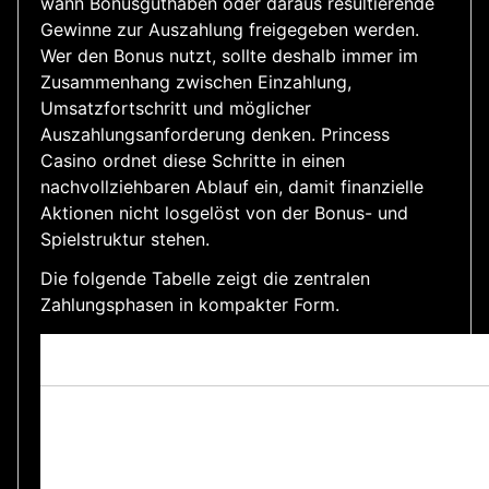
wann Bonusguthaben oder daraus resultierende
Gewinne zur Auszahlung freigegeben werden.
Wer den Bonus nutzt, sollte deshalb immer im
Zusammenhang zwischen Einzahlung,
Umsatzfortschritt und möglicher
Auszahlungsanforderung denken. Princess
Casino ordnet diese Schritte in einen
nachvollziehbaren Ablauf ein, damit finanzielle
Aktionen nicht losgelöst von der Bonus- und
Spielstruktur stehen.
Die folgende Tabelle zeigt die zentralen
Zahlungsphasen in kompakter Form.
Methode
Typ
Geschwindig
Einzahlung
Kontofinanzierung
Direkt an den
für Casino- und
Start der Ses
Live-Spiel
gekoppelt