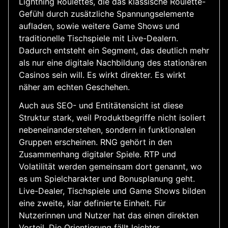
Lightning Roulettes, die das klassische Roulette-
Gefühl durch zusätzliche Spannungselemente
aufladen, sowie weitere Game Shows und
traditionelle Tischspiele mit Live-Dealern.
Dadurch entsteht ein Segment, das deutlich mehr
als nur eine digitale Nachbildung des stationären
Casinos sein will. Es wirkt direkter. Es wirkt
näher am echten Geschehen.
Auch aus SEO- und Entitätensicht ist diese
Struktur stark, weil Produktbegriffe nicht isoliert
nebeneinanderstehen, sondern in funktionalen
Gruppen erscheinen. RNG gehört in den
Zusammenhang digitaler Spiele. RTP und
Volatilität werden gemeinsam dort genannt, wo
es um Spielcharakter und Bonusplanung geht.
Live-Dealer, Tischspiele und Game Shows bilden
eine zweite, klar definierte Einheit. Für
Nutzerinnen und Nutzer hat das einen direkten
Vorteil. Die Orientierung fällt leichter.