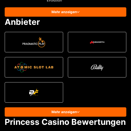
Evolution
Mehr anzeigen
Anbieter
Mehr anzeigen
Princess Casino Bewertungen