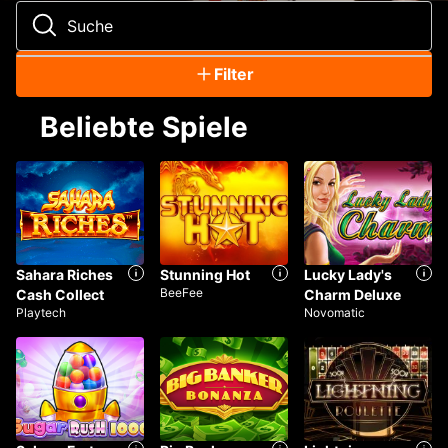
Filter
Beliebte Spiele
Sahara Riches
Stunning Hot
Lucky Lady's
BeeFee
Cash Collect
Charm Deluxe
Playtech
Novomatic