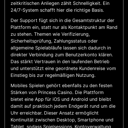
zeitkritischen Anliegen zählt Schnelligkeit. Ein
24/7-System schafft hier die richtige Basis.
Der Support fügt sich in die Gesamtstruktur der
Plattform ein, statt nur als Kontaktpunkt am Rand
zu stehen. Themen wie Verifizierung,
Sicherheitsprüfung, Zahlungsstatus oder
allgemeine Spielabläufe lassen sich dadurch in
direkter Verbindung zum Benutzerkonto klären.
Das stärkt Vertrauen in den laufenden Betrieb
und unterstützt eine geordnete Kundenreise vom
Einstieg bis zur regelmäßigen Nutzung.
Mobiles Spielen gehört ebenfalls zu den festen
Stärken von Princess Casino. Die Plattform
bietet eine App für iOS und Android und bleibt
damit auf praktisch jedem Endgerät rund um die
Uhr erreichbar. Dieser Ansatz ermöglicht
Kontinuität zwischen Desktop, Smartphone und
Tablet, sodass Spielsessions, Kontoverwaltung