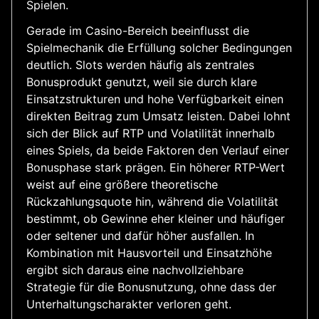
Spielen.
Gerade im Casino-Bereich beeinflusst die
Spielmechanik die Erfüllung solcher Bedingungen
deutlich. Slots werden häufig als zentrales
Bonusprodukt genutzt, weil sie durch klare
Einsatzstrukturen und hohe Verfügbarkeit einen
direkten Beitrag zum Umsatz leisten. Dabei lohnt
sich der Blick auf RTP und Volatilität innerhalb
eines Spiels, da beide Faktoren den Verlauf einer
Bonusphase stark prägen. Ein höherer RTP-Wert
weist auf eine größere theoretische
Rückzahlungsquote hin, während die Volatilität
bestimmt, ob Gewinne eher kleiner und häufiger
oder seltener und dafür höher ausfallen. In
Kombination mit Hausvorteil und Einsatzhöhe
ergibt sich daraus eine nachvollziehbare
Strategie für die Bonusnutzung, ohne dass der
Unterhaltungscharakter verloren geht.